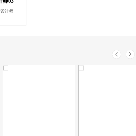
计师03
席设计师