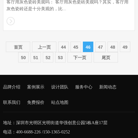
客厅用灰色瓷砖美观吗： 客厅用灰色瓷砖美观吗？其实，客厅用
灰色瓷砖还是十分美观的，比...
首页
上一页
44
45
46
47
48
49
50
51
52
53
下一页
尾页
品牌介绍
案例展示
设计团队
服务中心
新闻动态
联系我们
免费报价
站点地图
地址：深圳市光明区光明街道华强创意公园5栋A座17层
电话：400-6688-226 /150-1365-0252