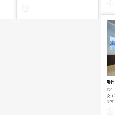
， ...
选择
发布时
说到
装方
属...