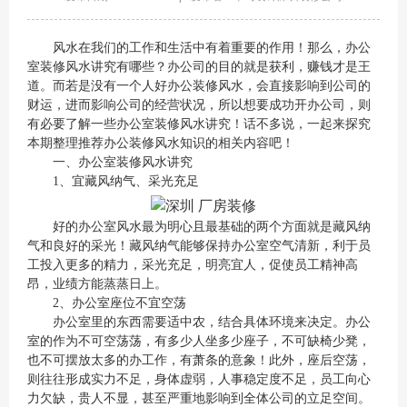
风水在我们的工作和生活中有着重要的作用！那么，
办公
室装修
风水讲究有哪些？办公司的目的就是获利，赚钱才是王
道。而若是没有一个人好办公装修风水，会直接影响到公司的
财运，进而影响公司的经营状况，所以想要成功开办公司，则
有必要了解一些办公室装修风水讲究！话不多说，一起来探究
本期整理推荐办公装修风水知识的相关内容吧！
一、办公室装修风水讲究
1、宜藏风纳气、采光充足
好的办公室风水最为明心且最基础的两个方面就是藏风纳
气和良好的采光！藏风纳气能够保持办公室空气清新，利于员
工投入更多的精力，采光充足，明亮宜人，促使员工精神高
昂，业绩方能蒸蒸日上。
2、办公室座位不宜空荡
办公室里的东西需要适中农，结合具体环境来决定。办公
室的作为不可空荡荡，有多少人坐多少座子，不可缺椅少凳，
也不可摆放太多的办工作，有萧条的意象！此外，座后空荡，
则往往形成实力不足，身体虚弱，人事稳定度不足，员工向心
力欠缺，贵人不显，甚至严重地影响到全体公司的立足空间。