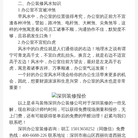
二、办公装修风水知识
1.办公室不宜被冲煞
早风水中，办公室的位置值得考究，办公室的正前方不宜
逢各种冲煞，譬如，路冲煞、电杆煞、大树煞、尖角煞等，这
样的冲煞寓意着公司员工诸事不顺，沟通协作不佳，默契度不
够，且容易发生口角！
2.办公室不宜犯白虎
风水中的白虎位就是人们通俗说的右边！地理水之说有谓
宁可青龙高千丈，不宜白虎乱抬头。换言之，就是右边不适宜
高于左边！风水中，办公室往前方望去，最好是左龙高于右
虎，寓意着诸事吉祥、万事顺遂，办公室气运发展！
一个好的办公室风水环境会给你的办公生活带来更多的机
会，因此，想要财源滚滚和生意兴荣，办公室的风水也是非常
重要！
以上是卓马装饰深圳办公装修公司对于深圳装修的一些见
解，现在和设计师约时间，可以获得免费现场测量和报价，无
上门费，还有可能获得签单后的免费的甲醛治理！赶紧与我们
联系吧！
深圳办公室装修咨询：胡工 15013650252（同微信）免费
热线：400-6688-226 联系地址：深圳市南山区西丽街道西丽北