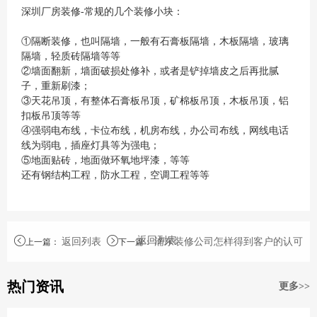
深圳厂房装修
-常规的几个装修小块：
①隔断装修，也叫隔墙，一般有石膏板隔墙，木板隔墙，玻璃
隔墙，轻质砖隔墙等等
②墙面翻新，墙面破损处修补，或者是铲掉墙皮之后再批腻
子，重新刷漆；
③天花吊顶，有整体石膏板吊顶，矿棉板吊顶，木板吊顶，铝
扣板吊顶等等
④强弱电布线，卡位布线，机房布线，办公司布线，网线电话
线为弱电，插座灯具等为强电；
⑤地面贴砖，地面做环氧地坪漆，等等
还有钢结构工程，防水工程，空调工程等等
返回列表
返回列表
浦东装修公司怎样得到客户的认可
上一篇
：
下一篇
：
热门资讯
更多>>