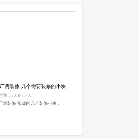
厂房装修-几个需要装修的小块
间：2018-11-01
厂房装修-常规的几个装修小块：
断，也叫隔墙，一般有石膏板隔墙，木
，玻璃...