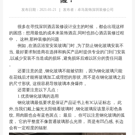
发布日期：2021-01-21
|
发布者：卓马装饰深圳装修公司
很多在寻找深圳酒店装修设计业主的时候 ，都会出现这样
的困惑：想用最低的成本来装饰酒店,同时也担心酒店装修过程
中 ， 这种,那种装修的问题 .
例如 ,在酒店浴室安装玻璃门时 ,为了防止钢化玻璃安装不
当, 最好要求制造商在选择和购买产品时提供专业的门到门安装
,以减少安装不当造成的损坏 ,避免损坏后难以区分的责任问题
。
还要注意的是 ,钢化玻璃不能被切割 ，因为钢化玻璃只能
在花钱后才能将玻璃加工成理想的形状 ,而不是在钢化玻璃之后
的尺寸形状, 这很容易导致玻璃本身爆炸 。
还需要注意以下几点：
1.优质钢化玻璃的选用
钢化玻璃最低要求是保证产品证书上有3C认证标志 ， 此
外,当我们戴上偏光太阳镜看玻璃时 ,钢化玻璃应该显示彩色条
纹, 用肉眼也会有蓝色斑点； 最后 ， 你可以注意钢化玻璃的弧
度， 它的平整度不像普通玻璃那么光滑， 而是有凹凸感, 长边
会有一定程度的辐射.