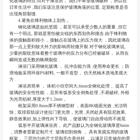
化玻璃的特点.而对于淋浴房， 我们不希望玻璃破碎 ，所以在
日常生活中 ,我们应该注意保护玻璃角落的位置, 定期检查是否
出现角部裂缝.
4.避免在锋利物体上划伤 。
钢化玻璃是如此坚固 ，甚至可以承受少数人的重量 ,但它
有一个弱点, 那就是害怕被尖锐的东西划伤和撞击.由于锋利物
体的接触面积很小 ，接触点在玻璃上的压力很大 ，因此玻璃在
那一点上受到较大外力的影响而轻微开裂.对于钢化玻璃来说,
少量的裂纹意味着整个玻璃中的应力分布已经被破坏， 从而在
瞬间造成无数的蛛网裂纹 .
淋浴门采用钢化玻璃 ， 抗冲击能力强 ,使用寿命更长 ；防
滑地板采用环保PS材料, 一般不造型， 仿天然柚木质地美观大
方 .
淋浴房简单 ， 体积小但空间大,6mm全钢化处理， 提高了
玻璃的安全性性能 ，且所有弧形安全倒角处理 ,不易破碎, 外框
为光亮铝材,厚度大于1.2mm 。
框架采用0.8mm厚不锈钢型材 ，表面8K镜面光效 ,光洁明
快 ; 双排双轨设计使拉门更光滑，光滑 ,关闭处具有阻尼效果,
静音效果好,加上弹性向下导轨 ，使玻璃门自由滑动而不摇晃.
弧形半开玻璃淋浴房， 此产品默认为全钢化玻璃厚度6mm
，消费者需要定制尺寸. 玻璃切割倒角 ， 具有美观实用的玻璃
框架， 三层均匀的尺寸层和毛巾悬挂杆 ，以满足日常储存的需