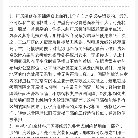
1、厂房装修在基础装修上面有几个方面是务必要留意的。最先
不可以私自改造构造，小户型房子尽管总面积并不大，可是构
造一般是非常复杂的，许多人到厂房装修时随意变更承重梁、
风管及其水电费路线，那样非常容易减少房屋的使用期限。次
之，工业厂房的关键应用目标是工薪族，对电脑无线的依存度
高，生活习惯较随便，对电源电路布局的规定很高，做厂房装
修设计方案时要考虑到各种各样应用要求，宁多毋少，防止中
后期家俱和布局变化时遭受插口不够的难堪。依据房型有效的
布局办公室部位，尽可能不必设定无关紧要的陈设设计。招待
地区的灯光效果要温和，并无失严肃认真。2、间隔的挑选在室
内装修过程中经常有的地区要开展有效区划功能区，这般就必
须用间隔来开展激光切割，当今常见的间隔一般为：轻钢龙骨
隔墙纸面石膏板间隔、不锈钢板夹层玻璃间隔、铝朔板钢化夹
胶玻璃间隔及其纯钢化夹胶玻璃间隔等，这种间隔都能够具有
区划的实际效果，仅仅所意味着的风格不尽相同，价格也不一
样，轻钢龙骨隔墙纸面石膏板间隔的工程造价较低，通常随便
被承担。
3、重视地面原材料厂房装修最先要考虑到的是地面一部分，一
般的厂房装修地面是不用安装负载的，那麼就可以考虑到用一