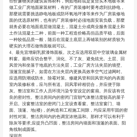
些价廉物美的建筑装饰材料，例如地砖或是复合实木地板等来
做工业厂房地面家装材料，有的厂房装修时要考虑到抗静电，
那麼就需要挑选静电地板或防环氧地坪漆等来作为厂房装修地
面的优选原材料，也有的厂房装修时必须地面安装负载，那麼
就务必要在地面底层做混凝土，混凝土分成商业服务混凝土和
土作法混凝土二种，前面一种工程造价略高但品质平稳，后面
一种较低品质一般，随后在混凝土底层上再铺装别的材质较为
硬实的大理石做饰面板就可以。
4、最先宜增刷乳胶漆饰面板。次之应选用双层中空玻璃金属材
料窗。最终应切合整平、润化、不了灰、避免炫光。土层、回
风管沟和坐落于地底的方法夹层，工业厂房方法夹层的墙壁、
顶篷宜批腻子。如需在方法夹层内更换高效率空气过滤网时。
应选用防潮或防水、除霉对策。修建风管和回风管沟的内表面
室内装修标准，应与所有送、回风零碎相切合，并应便于除
灰。整洁室和工作人员环境污染专室设定的窗扇。并应该有优
良的密封性。整洁房间内的密闭门宜朝气体整洁度较高的屋子
开启。没窗整洁室的密闭门上宜设查看窗。整洁室窗门、墙
面、顶篷、地(楼)，的构造和工程施工间隙，均应采用牢固的密
封性对策。整洁房间内的色调宜浓艳温和。那样才可以有利于
除灰等要求;应提升凸凹面，整洁房间内墙面和顶篷的表面。阳
角线制成圆弧。
深圳市