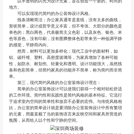
以半透明的闪光为设计元素，旨在创造一个新的、时尚的
地方。
可以实现现代简约的办公装饰设计风格。
线条清晰简洁；办公家具通常是直线，没有太多的曲线，
形状简单，设计或哲学意义丰富，但不夸张。大部分的颜色是
单色的；黑白两色，代表极简主义色彩，以及灰色、银色、米
色等原色，没有印刷，没有图腾整体色彩带来另一种低调平静
的感觉，平静而内向。
然而，材料可以更加多样化；现代工业中的新材料，如
铝、碳纤维、塑料、高密度玻璃等，为家具增加了各种可能
性，如防水、耐划伤、轻量化和透明。设计功能强大，虽然线
条和色彩简单，但简约家具的功能并不简单，称为简约而非简
单。
第三，现代简约风格的办公室装饰设计理念：
简单的办公室装饰设计可以使我们获得一个相对轻松舒适
的工作环境。简约性和实践性是简约风格的基本特征。它流行
于追求室内空间的简单性和放弃不必要的宏伟。与传统风格相
比，办公室的简单设计就是要消除办公室装饰设计中所有繁琐
的元素，用最直截了当的装饰语言来反映空间和家具所营造的
氛围，从而给人以个性和宁静的空间。