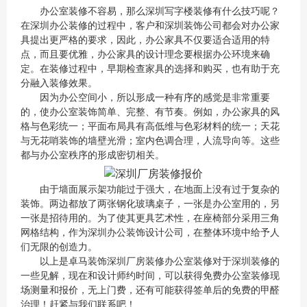
办公室装修不容易，那么深圳
写字楼装修
有什么技巧呢？
在深圳办公装修的过程中，客户和深圳装饰公司都会对办公家
具提出更严格的要求，因此，办公家具不仅要适合适用的特
点，而且要优雅，办公家具的设计理念要根据办公环境来确
定。在装修过程中，早期检查家具的选择和购买，也有助于充
分融入装修效果。
因为办公空间小，所以形成一种有序的感觉是非常重要
的，使办公室装饰简单、完整、有节奏。例如，办公家具的风
格与色彩统一；平面布局具有高低维与色彩材料的统一；天花
与无花哨装饰的墙壁光滑；室内色调合理，人流导向等。这些
都与办公室秩序的形成密切相关。
由于墙面展示架功能过于强大，在地面上没有过于复杂的
装饰。两边都放了两张钢化玻璃桌子，一张是办公室用的，另
一张是招待用的。为了使其更具艺术性，在座椅部分采用三角
网格结构，作为深圳办公装饰设计公司，在整体环境中给予人
们无限的创造力。
以上是卓马装饰深圳厂房装修办公室装修对于深圳装修的
一些见解，现在和设计师约时间，可以获得免费办公室装修现
场测量和报价，无上门费，还有可能获得签单后的免费的甲醛
治理！赶紧与我们联系吧！