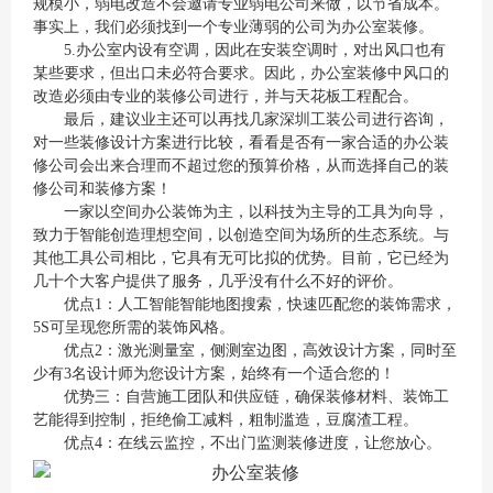
规模小，弱电改造不会邀请专业弱电公司来做，以节省成本。
事实上，我们必须找到一个专业薄弱的公司为办公室装修。
5.办公室内设有空调，因此在安装空调时，对出风口也有
某些要求，但出口未必符合要求。因此，办公室装修中风口的
改造必须由专业的装修公司进行，并与天花板工程配合。
最后，建议业主还可以再找几家深圳工装公司进行咨询，
对一些装修设计方案进行比较，看看是否有一家合适的办公装
修公司会出来合理而不超过您的预算价格，从而选择自己的装
修公司和装修方案！
一家以空间办公装饰为主，以科技为主导的工具为向导，
致力于智能创造理想空间，以创造空间为场所的生态系统。与
其他工具公司相比，它具有无可比拟的优势。目前，它已经为
几十个大客户提供了服务，几乎没有什么不好的评价。
优点1：人工智能智能地图搜索，快速匹配您的装饰需求，
5S可呈现您所需的装饰风格。
优点2：激光测量室，侧测室边图，高效设计方案，同时至
少有3名设计师为您设计方案，始终有一个适合您的！
优势三：自营施工团队和供应链，确保装修材料、装饰工
艺能得到控制，拒绝偷工减料，粗制滥造，豆腐渣工程。
优点4：在线云监控，不出门监测装修进度，让您放心。