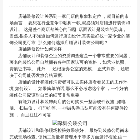
店铺装修设计关系到一家门店的形象和定位 ，就目前的市
场而言 ，要想在行业竞争中独树一帜,就必须对店铺进行装饰和
设计。 这是整个商店都关心的问题. 店面设计是装饰的灵魂，
当然,很多人不知道如何进行店面设计,其实最好找一家专业的装
饰公司更可靠. 那么如何选择店铺设计装饰公司呢？
店铺装修设计如何选择
店铺设计和装修企业的资质调查这是一个非常重要的问题 ,
著名的装饰公司自然拥有各种国家认可的资格 ，如营业执照、
资质证书等。 此外 ， 还根据办公室的规模、 正式判断 ，还取
决于公司能否发放合格票据.
店铺的设计和装修消费者可以去实体店看看员工的工作环
境,如何设计 ，如果简单的话,那么不必考虑这个家 ，一个好的
装修公司
应该对自己的细节非常重要.
有能力设计和装饰商店的公司购买一整套硬件设施 ,如电
脑、 扫描仪 、打印机等, 一些街头游击队可能没有任何硬件设
施 ， 而且往往不可靠.
店铺设计和装修现场检验效果较好， 最好到
装修公司
尚未
完成现场检查, 使施工质量和管理水平等多方面进行检验.由一