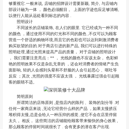
够重视它.一般来说, 店铺的招牌设计需要新颖, 简介, 与店铺内
部设计融为一体 ， 颜色必须醒目 。 上面的字迹也应足够清晰,
以便行人能从远处看到标志的内容 .
照明设计
不同波长的店铺装饰, 在人们的眼里. 它已经成为一种不同
的颜色 ，通过使用不同的灯光和不同的颜色 ,不仅可以为顾客
营造一个舒适的购物环境,而且它的色彩也可以达到刺激消费者
购买欲望的目的.对于商店引进的新产品, 我们可以进行特殊的
照明处理,通过光照来提高产品的质量， 对于店铺的照明设计
， 我们需要注意亮点：** ， 光线的颜色不应该太杂， 色彩鲜
艳的照明效果不仅是杂乱无章的 ，还会对消费者的情绪产生负
面影响, 轻的人会感到头晕和不舒服的人会引起恶心 、呕吐等
反应 ；其次 ,光照的强度不应该太强 ， 光线暴露过强会引起顾
客的眼睛不适。
简明原则
所谓简洁的店饰原则 ,是指店内的陈列 、装饰的划分等 .对
任何一家商店来说 ,无论它经营什么样的产品 ，如果太慢挤压
堆积得太慢,总是会给人一种压抑的感觉 ,使它不会在店里停留
太久 。相反， 这些简洁的店铺能给顾客带来愉快的身心效果 ,
那么顾客的停留时间就很长了 . 会有更多的潜在客户出现.