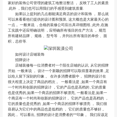
家好的装饰公司管理的建筑工地整洁整洁 ， 反映了工人的素质
.此外 ，我们也可以用我们的手感受到建筑质量.
如果以上提到的几点都能满足商店的设计和装饰 ， 那么就
可以来看看他们提供的设计图和预算, 这大概也是大家最关心的
一点 。一般来说 ，合格的
装修公司
应出具详细图纸 ;此外,在施
工实践中还应明确说明 ，应明确所有项目的生产方法 ， 规范
所有建材品牌 、规格 、型号等 ，并列出所有项目的单价 、面
积，总价等.
如何设计店铺装饰
招牌设计
店铺装修每一位消费者对一个陌生店铺的认识, 从它的招牌
开始. 一般来说 ， 设计一个新颖的招牌可以取得显著的效果 ,足
以给人留下深刻的印象 。 在许多消费者眼中， 招牌的设计在
很大程度上决定了商品的档次 。 一般看法是 ,如果一个商店有
一个时尚和创新的招牌设计 ，它的产品也是高档的 ,它的质量
也是优秀的,如果一个商店的招牌不够漂亮, 一般看法是,如果一
个商店有一个时尚和创新的招牌设计， 它的产品也是高档的 ，
它的质量也是优秀的 ,如果一个商店的招牌不够漂亮 ， 我们很
容易认为它们中的商品也是低档的 ， 它们的质量也不够好 。
因此， 可以看出, 招牌的设计是消费者的**印象 。 我们应该足